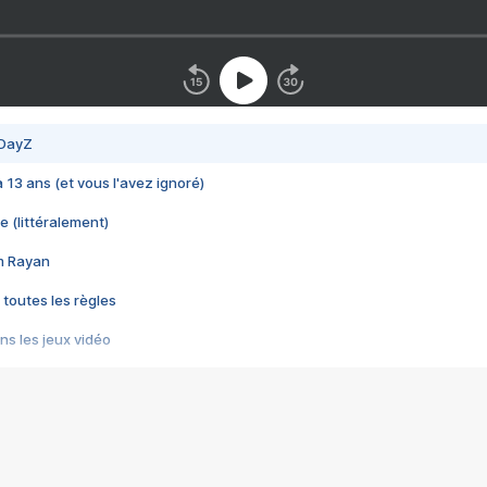
 DayZ
 a 13 ans (et vous l'avez ignoré)
e (littéralement)
im Rayan
 toutes les règles
s les jeux vidéo
us choquant de Rockstar ? - Le scandale BULLY
e plus moche de Steam
du RÊVE tourne au CAUCHEMAR