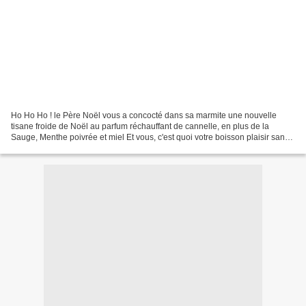
Ho Ho Ho ! le Père Noël vous a concocté dans sa marmite une nouvelle
tisane froide de Noël au parfum réchauffant de cannelle, en plus de la
Sauge, Menthe poivrée et miel Et vous, c'est quoi votre boisson plaisir sans
alcool ? Retrouvez aussi la tisane...