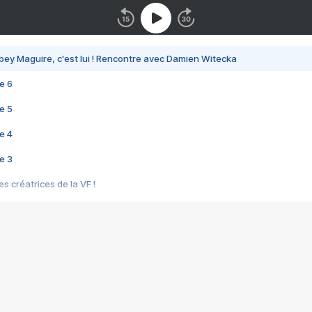
bey Maguire, c'est lui ! Rencontre avec Damien Witecka
e 6
e 5
e 4
e 3
s créatrices de la VF !
e 2
e 1
e Mektoub My Love arrive enfin ! Rencontre avec Shaïn Boumedine et Sal
i : après Toni en famille
elle réalise le bouleversant Dites lui que je l'aime