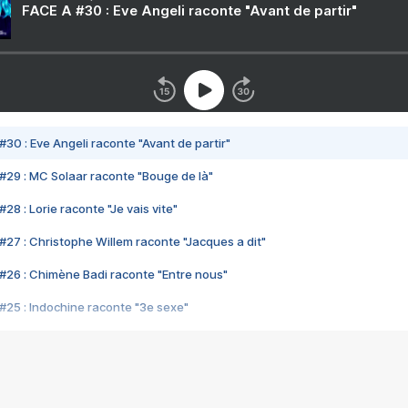
FACE A #30 : Eve Angeli raconte "Avant de partir"
#30 : Eve Angeli raconte "Avant de partir"
#29 : MC Solaar raconte "Bouge de là"
28 : Lorie raconte "Je vais vite"
#27 : Christophe Willem raconte "Jacques a dit"
#26 : Chimène Badi raconte "Entre nous"
#25 : Indochine raconte "3e sexe"
#24 : Zaho raconte "C'est chelou"
#23 : Patrick Bruel raconte "Au café des délices"
#22 : Kyo raconte "Le chemin"