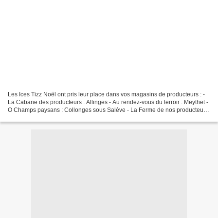
Les Ices Tizz Noël ont pris leur place dans vos magasins de producteurs : -
La Cabane des producteurs : Allinges - Au rendez-vous du terroir : Meythet -
O Champs paysans : Collonges sous Salève - La Ferme de nos producteurs
: Saint Pierre en Faucigny...